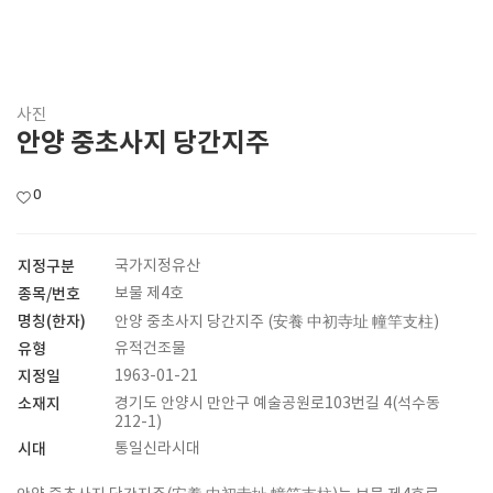
사진
안양 중초사지 당간지주
0
지정구분
국가지정유산
종목/번호
보물 제4호
명칭(한자)
안양 중초사지 당간지주 (安養 中初寺址 幢竿支柱)
유형
유적건조물
지정일
1963-01-21
소재지
경기도 안양시 만안구 예술공원로103번길 4(석수동
212-1)
시대
통일신라시대