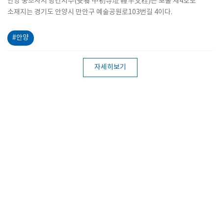
안양 중초사지 당간지주(安養 中初寺址 幢竿支柱)는 보물 제4호로
소재지는 경기도 안양시 만안구 예술공원로103번길 4이다.
#안양
자세히보기