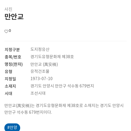
사진
만안교
0
지정구분
도지정유산
종목/번호
경기도유형문화재 제38호
명칭(한자)
만안교 (萬安橋)
유형
유적건조물
지정일
1973-07-10
소재지
경기도 안양시 만안구 석수동 679번지
시대
조선시대
만안교(萬安橋)는 경기도유형문화재 제38호로 소재지는 경기도 안양시
만안구 석수동 679번지이다.
#안양