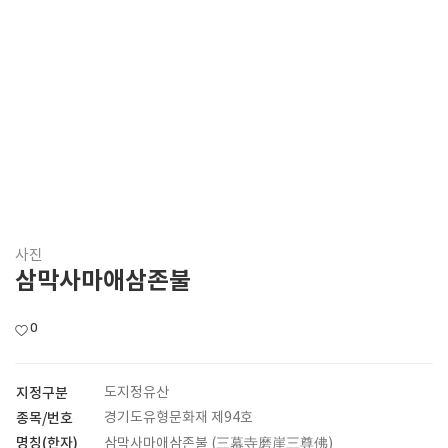
사진
삼막사마애삼존불
0
지정구분
도지정유산
종목/번호
경기도유형문화재 제94호
명칭(한자)
삼막사마애삼존불 (三幕寺磨崖三尊佛)