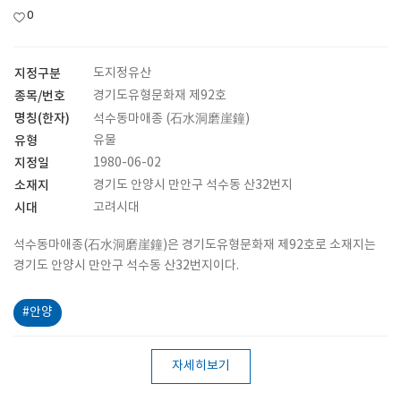
0
지정구분
도지정유산
종목/번호
경기도유형문화재 제92호
명칭(한자)
석수동마애종 (石水洞磨崖鐘)
유형
유물
지정일
1980-06-02
소재지
경기도 안양시 만안구 석수동 산32번지
시대
고려시대
석수동마애종(石水洞磨崖鐘)은 경기도유형문화재 제92호로 소재지는
경기도 안양시 만안구 석수동 산32번지이다.
#안양
자세히보기