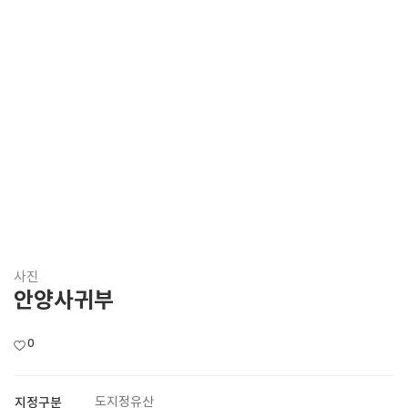
사진
안양사귀부
0
지정구분
도지정유산