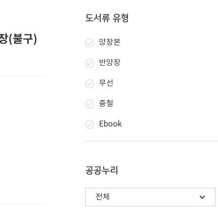
도서류 유형
장(불구)
양장본
반양장
무선
중철
Ebook
공공누리