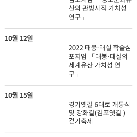
심포지엄 「정조문화유
산의 관방사적 가치성
연구」
10월 12일
2022 태봉·태실 학술심
포지엄 「태봉·태실의
세계유산 가치성 연
구」
10월 15일
경기옛길 6대로 개통식
및 강화길(김포옛길 )
걷기축제