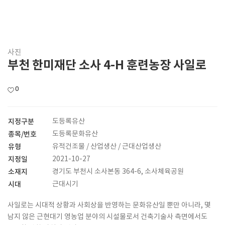
사진
부천 한미재단 소사 4-H 훈련농장 사일로
0
지정구분
도등록유산
종목/번호
도등록문화유산
유형
유적건조물 / 산업생산 / 근대산업생산
지정일
2021-10-27
소재지
경기도 부천시 소사본동 364-6, 소사체육공원
시대
근대시기
사일로는 시대적 상황과 사회상을 반영하는 문화유산일 뿐만 아니라, 몇
남지 않은 근현대기 영농업 분야의 시설물로서 건축기술사 측면에서도