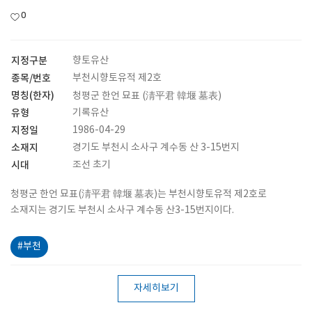
0
지정구분
향토유산
종목/번호
부천시향토유적 제2호
명칭(한자)
청평군 한언 묘표 (淸平君 韓堰 墓表)
유형
기록유산
지정일
1986-04-29
소재지
경기도 부천시 소사구 계수동 산 3-15번지
시대
조선 초기
청평군 한언 묘표(淸平君 韓堰 墓表)는 부천시향토유적 제2호로
소재지는 경기도 부천시 소사구 계수동 산3-15번지이다.
#부천
자세히보기