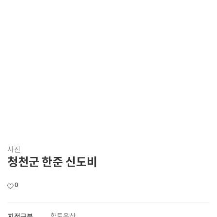
사진
청천군 한준 신도비
0
지정구분
향토유산