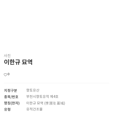
사진
이한규 묘역
0
지정구분
향토유산
종목/번호
부천시향토유적 제4호
명칭(한자)
이한규 묘역 (李漢珪 墓域)
유형
유적건조물