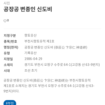
사진
공장공 변종인 신도비
0
지정구분
향토유산
종목/번호
부천시향토유적 제1호
명칭(한자)
공장공 변종인 신도비 (恭莊公 卞宗仁 神道碑)
유형
기록유산
지정일
1986-04-29
소재지
경기도 부천시 오정구 수주로 64-1(고강동 산 63-9번지)
시대
조선 초기
공장공 변종인 신도비(恭莊公 卞宗仁 神道碑)는 부천시향토유적
제1호로 소재지는 경기도 부천시 오정구 수주로 64-1(고강동 산 63-
9번지)이다.
#부천