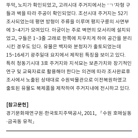
뚜막, 노지가 확인되었고, 고려시대 주거지에서는 ‘ㄱ’자형 구
들과 벽을 따라 주공이 확인되었다. 조선시대 주거지는 52기
조사되었는데 평면 방형이 주류을 이루며 평지구릉의 사면부
에 3~4기가 모여있다. 아궁이는 주로 벽면의 모서리에 설치되
었고, 구들은 1~3줄 고래로 한쪽에 치우치게 하여 공간을 분리
시킨 경우도 있다. 유물은 백자와 분청자가 출토되었는데
15~16세기 광주일대 요지에서 제작된 특징을 보이고 있다.
특히 청동기시대 3호 주거지와 지석묘는 보존가치와 장기적인
연구 및 교육자료로 활용해야 한다는 의견에 따라 조사완료후
조사에서 노출된 상태대로 수원박물관으로 이전복원하였고
출토된 유물도 복제품을 제작하여 주거지내에 전시하고 있다.
[참고문헌]
경기문화재연구원·한국토지주택공사, 2011, 『수원 호매실동
·금곡동 유적』