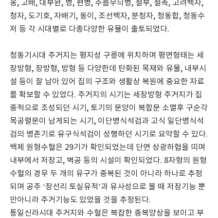
옹, 고배, 대부완, 병, 편병, 주름무늬병, 철부, 철촉, 고려백자,
청자, 도기호, 자배기, 동이, 조선백자, 분청자, 청동합, 청동수
저 등 각 시대별로 다종다양한 유물이 출토되었다.
청동기시대 주거지는 평지성 구릉에 위치하며 평면형태는 세
장방형, 장방형, 방형 등 다양한데 탄화된 목재와 유물, 내부시
설 등이 잘 남아 있어 집의 구조와 생활상 복원에 중요한 자료
를 확보할 수 있었다. 주거지의 시기는 세장방형 주거지가 집
중적으로 조성되던 시기, 토기의 문양이 복합문 소멸후 구순각
목공렬문이 남게되는 시기, 이단병식석검과 고식 일단병식석
검의 병존기로 유구식석검이 성행하던 시기로 요약할 수 있다.
백제 원형수혈은 29기가 확인되었는데 단면 상광하협을 띠며
내부에서 저장고, 벽공 등의 시설이 확인되었다. 8자형의 원형
수혈의 경우 두 개의 유구가 중복된 것이 아니라 하나로 추정
되며 공주 ‘장선리 토실유적’과 유사성으로 볼 때 저장기능 뿐
만아니라 주거기능도 있었을 것을 추정된다.
통일신라시대 주거지와 수혈은 복잡한 중복양상을 보이고 부