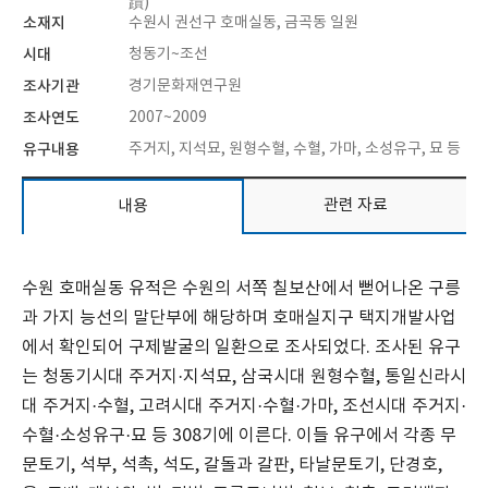
蹟)
소재지
수원시 권선구 호매실동, 금곡동 일원
시대
청동기~조선
조사기관
경기문화재연구원
조사연도
2007~2009
유구내용
주거지, 지석묘, 원형수혈, 수혈, 가마, 소성유구, 묘 등
관련 자료
내용
수원 호매실동 유적은 수원의 서쪽 칠보산에서 뻗어나온 구릉
과 가지 능선의 말단부에 해당하며 호매실지구 택지개발사업
에서 확인되어 구제발굴의 일환으로 조사되었다. 조사된 유구
는 청동기시대 주거지·지석묘, 삼국시대 원형수혈, 통일신라시
대 주거지·수혈, 고려시대 주거지·수혈·가마, 조선시대 주거지·
수혈·소성유구·묘 등 308기에 이른다. 이들 유구에서 각종 무
문토기, 석부, 석촉, 석도, 갈돌과 갈판, 타날문토기, 단경호,