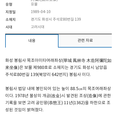
유형
유물
지정일
1989-04-10
소재지
경기도 화성시 주석로80번길 139
시대
고려시대
관련 자료
내용
화성 봉림사 목조아미타여래좌상(華城 鳳林寺 木造阿彌陀如
來坐像)은 보물 제980호로 소재지는 경기도 화성시 남양읍
주석로80번길 139(북양리 642번지) 봉림사 이다.
봉림사 법당 내에 봉인되어 있는 높이 88.5㎝의 목조여래좌상
이다. 1978년 불상의 개금(改金)시 발견된 조상(造像)에 관한
기록을 보면 고려 공민왕(恭愍王) 11년(1362)을 하한으로 조
성된 것임이 밝혀졌다.