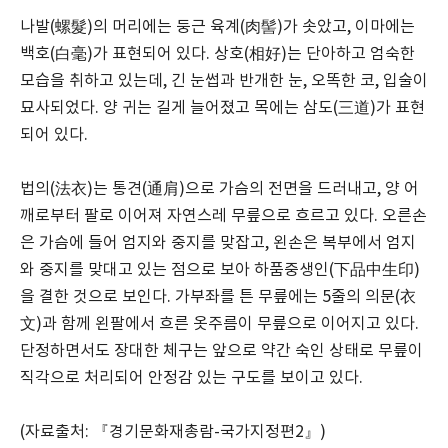
나발(螺髮)의 머리에는 둥근 육계(肉髻)가 솟았고, 이마에는
백호(白毫)가 표현되어 있다. 상호(相好)는 단아하고 엄숙한
모습을 취하고 있는데, 긴 눈썹과 반개한 눈, 오똑한 코, 입술이
묘사되었다. 양 귀는 길게 늘어졌고 목에는 삼도(三道)가 표현
되어 있다.
법의(法衣)는 통견(通肩)으로 가슴의 전면을 드러내고, 양 어
깨로부터 팔로 이어져 자연스레 무릎으로 흐르고 있다. 오른손
은 가슴에 들어 엄지와 중지를 맞잡고, 왼손은 복부에서 엄지
와 중지를 맞대고 있는 점으로 보아 하품중생인(下品中生印)
을 결한 것으로 보인다. 가부좌를 튼 무릎에는 5줄의 의문(衣
文)과 함께 왼팔에서 흐른 옷주름이 무릎으로 이어지고 있다.
단정하면서도 장대한 체구는 앞으로 약간 숙인 상태로 무릎이
직각으로 처리되어 안정감 있는 구도를 보이고 있다.
(자료출처: 『경기문화재총람-국가지정편2』)