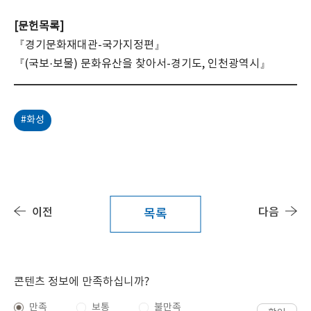
[문헌목록]
『경기문화재대관-국가지정편』
『(국보·보물) 문화유산을 찾아서-경기도, 인천광역시』
#화성
이전
다음
목록
콘텐츠 정보에 만족하십니까?
만족
보통
불만족