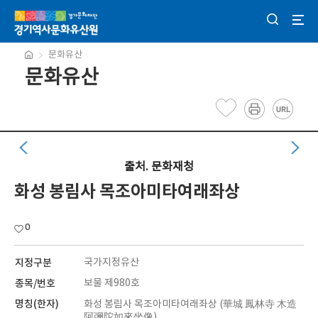
문화유산
문화유산
출처. 문화재청
화성 봉림사 목조아미타여래좌상
0
지정구분
국가지정유산
종목/번호
보물 제980호
명칭(한자)
화성 봉림사 목조아미타여래좌상 (華城 鳳林寺 木造
阿彌陀如來坐像)