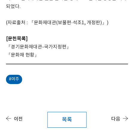
되었다.
(자료출처 : 『문화재대관(보물편·석조1, 개정판)』)
[문헌목록]
『경기문화재대관-국가지정편』
『문화재 현황』
#여주
이전
다음
목록