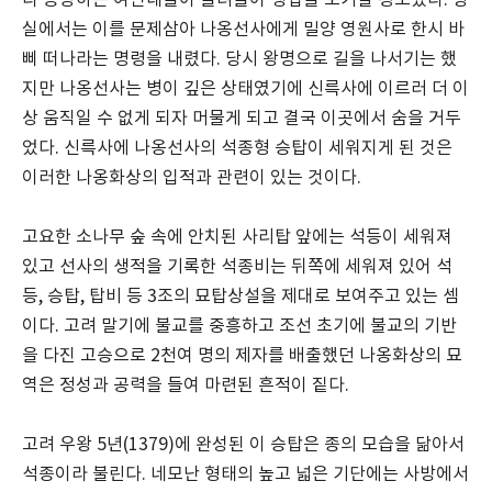
다 공양하는 여인네들이 몰려들어 생업을 포기할 정도였다. 왕
실에서는 이를 문제삼아 나옹선사에게 밀양 영원사로 한시 바
삐 떠나라는 명령을 내렸다. 당시 왕명으로 길을 나서기는 했
지만 나옹선사는 병이 깊은 상태였기에 신륵사에 이르러 더 이
상 움직일 수 없게 되자 머물게 되고 결국 이곳에서 숨을 거두
었다. 신륵사에 나옹선사의 석종형 승탑이 세워지게 된 것은
이러한 나옹화상의 입적과 관련이 있는 것이다.
고요한 소나무 숲 속에 안치된 사리탑 앞에는 석등이 세워져
있고 선사의 생적을 기록한 석종비는 뒤쪽에 세워져 있어 석
등, 승탑, 탑비 등 3조의 묘탑상설을 제대로 보여주고 있는 셈
이다. 고려 말기에 불교를 중흥하고 조선 초기에 불교의 기반
을 다진 고승으로 2천여 명의 제자를 배출했던 나옹화상의 묘
역은 정성과 공력을 들여 마련된 흔적이 짙다.
고려 우왕 5년(1379)에 완성된 이 승탑은 종의 모습을 닮아서
석종이라 불린다. 네모난 형태의 높고 넓은 기단에는 사방에서