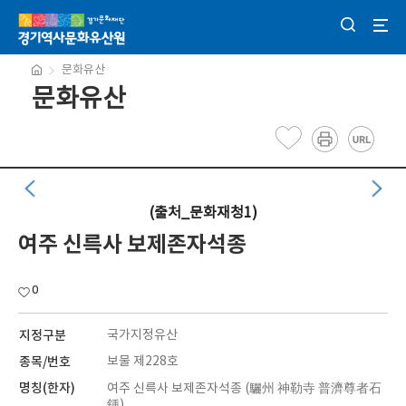
문화유산
문화유산
(출처_문화재청1)
여주 신륵사 보제존자석종
0
지정구분
국가지정유산
종목/번호
보물 제228호
명칭(한자)
여주 신륵사 보제존자석종 (驪州 神勒寺 普濟尊者石
鍾)