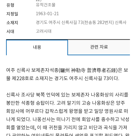
유형
유적건조물
지정일
1963-01-21
소재지
경기도 여주시 신륵사길 73(천송동 282번지) 신륵사
시대
고려시대
관련 자료
내용
여주 신륵사 보제존자석종(驪州 神勒寺 普濟尊者石鍾)은 보
물 제228호로 소재지는 경기도 여주시 신륵사길 73이다.
신륵사 조사당 북쪽 언덕에 있는 보제존자 나옹화상의 사리를
봉안한 석종형 승탑이다. 고려 말기의 고승 나옹화상은 양주
회암사에 머무르다 갑작스럽게 왕명을 받고 밀양 영원사로 떠
나게 되었다. 나옹선사는 떠나기 전에 회암사를 중수하고 낙성
회를 열었는데, 이 때 귀천을 가리지 않고 비단과 곡식을 가져