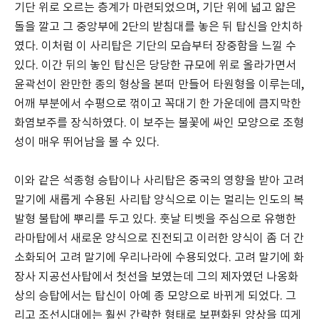
기단 위로 오르는 층계가 마련되었으며, 기단 위에 넓고 얇은
돌을 깔고 그 중앙부에 2단의 받침대를 놓은 뒤 탑신을 안치하
였다. 이처럼 이 사리탑은 기단의 모습부터 장중함을 느낄 수
있다. 이간 뒤의 놓인 탑신은 당당한 규모에 위로 올라가면서
윤곽선이 완만한 종의 형상을 본떠 만들어 타원형을 이루는데,
어깨 부분에서 수평으로 꺾이고 꼭대기 한 가운데에 큼지막한
화염보주를 장식하였다. 이 보주는 불꽃에 싸인 모양으로 조형
성이 매우 뛰어남을 볼 수 있다.
이와 같은 석종형 승탑이나 사리탑은 중국의 영향을 받아 고려
말기에 새롭게 수용된 사리탑 양식으로 이는 멀리는 인도의 복
발형 불탑에 뿌리를 두고 있다. 훗날 티벳을 주심으로 유행한
라마탑에서 새로운 양식으로 진전되고 이러한 양식이 좀 더 간
소화되어 고려 말기에 우리나라에 수용되었다. 고려 말기에 화
장사 지공선사탑에서 첫선을 보였는데 그의 제자였던 나옹화
상의 승탑에서는 탑신이 아예 종 모양으로 바뀌게 되었다. 그
리고 조선시대에는 훨씬 간략한 형태로 보편화된 양상을 띠게