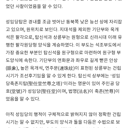
었던 사찰이었음을 알 수 있다.
성임당탑은 경내를 조금 벗어난 동북쪽 낮은 능선 상에 자리잡
고 있으며, 원위치로 보인다. 지대석을 제외한 기단부와 옥개
석은 팔각으로, 탑신석과 상륜부는 원형으로 신라시대 이래 유
행한 팔각원당형 양식을 계승하였다. 이 부도는 석조부도에서
가장 중요한 부분인 탑신석을 원구형으로 마련하여 원구형 부
도양식에 속한다. 기단부의 연화문과 좌우로 길게 뻗은 안상
(眼象), 높은 옥개석, 연주문(連珠紋)이 표현된 상륜부는 건립
시기가 조선후기임을 알 수 있게 한다. 탑신석 상부에는 ‘성임
당축존지탑(聖任堂竺尊之塔)’이라는 명문이 있어 주인공 당
호(堂號)가 성임당(聖任堂)이며, 법명(法名)이 축존(竺尊)이
었음을 알 수 있다.
아직 성임당의 행적이 구체적으로 밝혀지지 않아 정확한 건립
시기는 알 수 없지만, 부도의 양식과 돌을 다듬은 수법으로 보