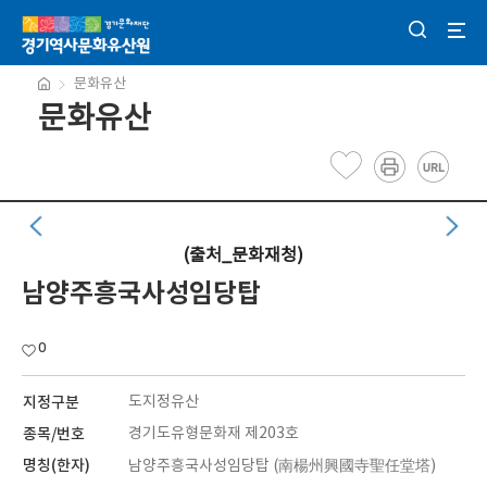
문화유산
문화유산
(출처_문화재청)
남양주흥국사성임당탑
0
지정구분
도지정유산
종목/번호
경기도유형문화재 제203호
명칭(한자)
남양주흥국사성임당탑 (南楊州興國寺聖任堂塔)