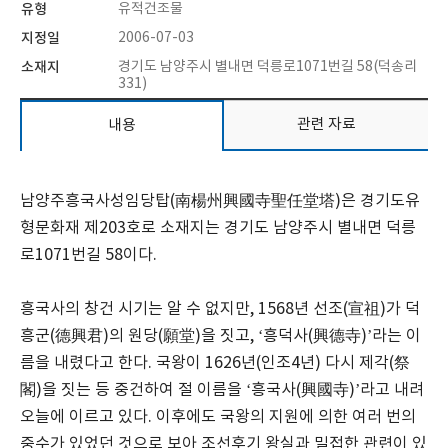
유형
유적건조물
지정일
2006-07-03
소재지
경기도 남양주시 별내면 덕릉로1071번길 58(덕송리
331)
관련 자료
내용
남양주흥국사성임당탑(南楊州興國寺聖任堂塔)은 경기도유
형문화재 제203호로 소재지는 경기도 남양주시 별내면 덕릉
로1071번길 58이다.
흥국사의 창건 시기는 알 수 없지만, 1568년 선조(宣祖)가 덕
흥군(德興君)의 원당(願堂)을 짓고, ‘흥덕사(興德寺)’라는 이
름을 내렸다고 한다. 국왕이 1626년(인조4년) 다시 제각(祭
閣)을 짓는 등 중건하여 절 이름을 ‘흥국사(興國寺)’라고 내려
오늘에 이르고 있다. 이후에도 국왕의 지원에 의한 여러 번의
중수가 있었던 것으로 보아 조선후기 왕실과 밀접한 관련이 있