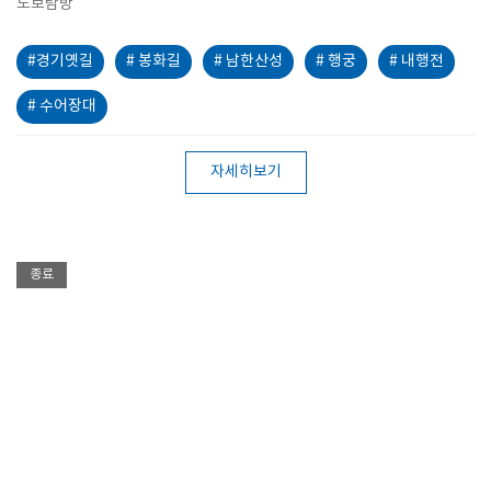
도보탐방
#경기옛길
# 봉화길
# 남한산성
# 행궁
# 내행전
# 수어장대
자세히보기
종료