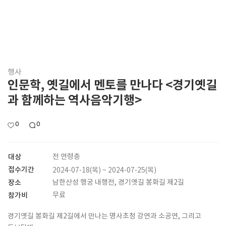
행사
인문학, 옛길에서 멘토를 만나다 <경기옛길
과 함께하는 역사음악기행>
0
0
대상
전 연령층
접수기간
2024-07-18(목) ~ 2024-07-25(목)
장소
남한산성 행궁 내행전, 경기옛길 봉화길 제2길
참가비
무료
경기옛길 봉화길 제2길에서 만나는 명사초청 강연과 소공연, 그리고