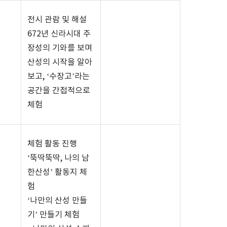
전시 관람 및 해설
672
년 신라시대 주
장성의 기와를 보며
산성의 시작을 알아
보고
, ‘
수장고
’
라는
공간을 간접적으로
체험
체험 활동 진행
‘
뚝딱뚝딱
,
나의 남
한산성
’
활동지 체
험
‘
나만의 산성 만들
기
’
만들기 체험