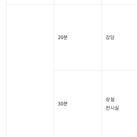
20
분
강당
상설
30
분
전시실