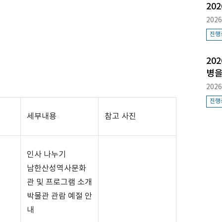
20
2026
진행
20
병을
2026
진행
세부내용
참고 사진
인사 나누기
남한산성역사문화
관 및 프로그램 소개
박물관 관람 예절 안
내