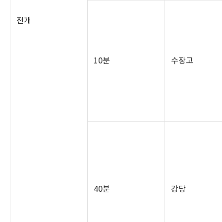
전개
10
분
수장고
40
분
강당