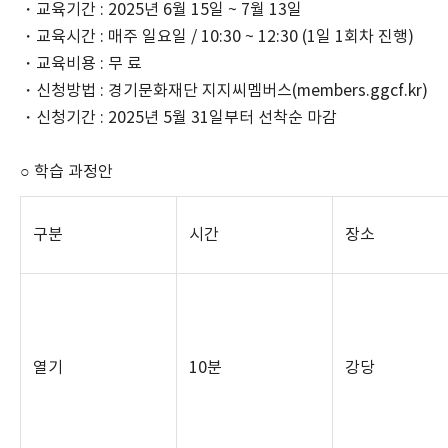
・교육기간
: 2025
년
6
월
15
일
~ 7
월
13
일
・교육시간
:
매주 일요일
/ 10:30 ~ 12:30 (1
일
1
회차 진행
)
・교육비용
:
무 료
・신청방법
:
경기문화재단 지지씨멤버스
(members.ggcf.kr)
・신청기간
: 2025
년
5
월
31
일부터 선착순 마감
○ 학습 과정안
구분
시간
장소
열기
10
분
강당