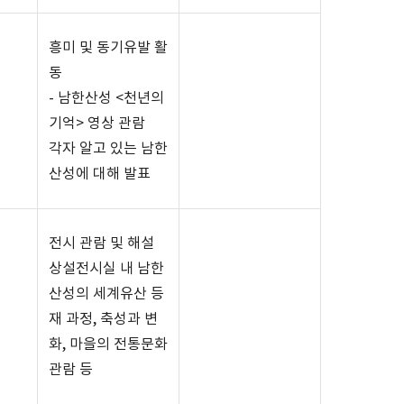
흥미 및 동기유발 활
동
-
남한산성
<
천년의
기억
>
영상 관람
각자 알고 있는 남한
산성에 대해 발표
전시 관람 및 해설
상설전시실 내 남한
산성의 세계유산 등
재 과정
,
축성과 변
화
,
마을의 전통문화
관람 등