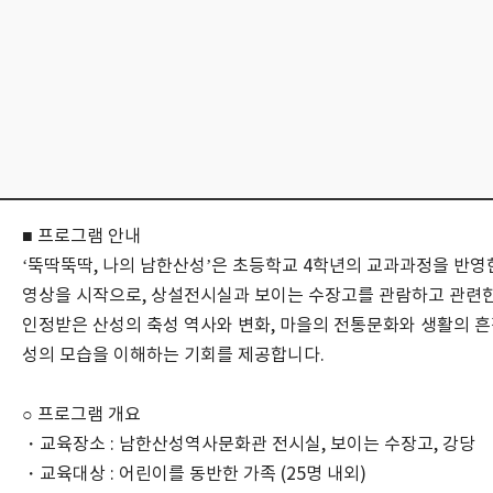
■ 프로그램 안내
‘
뚝딱뚝딱
,
나의 남한산성
’
은 초등학교
4
학년의 교과과정을 반영
영상을 시작으로
,
상설전시실과 보이는 수장고를 관람하고 관련
인정받은 산성의 축성 역사와 변화
,
마을의 전통문화와 생활의 흔
성의 모습을 이해하는 기회를 제공합니다
.
○ 프로그램 개요
・교육장소
:
남한산성역사문화관 전시실
,
보이는 수장고
,
강당
・교육대상
:
어린이를 동반한 가족
(25
명 내외
)