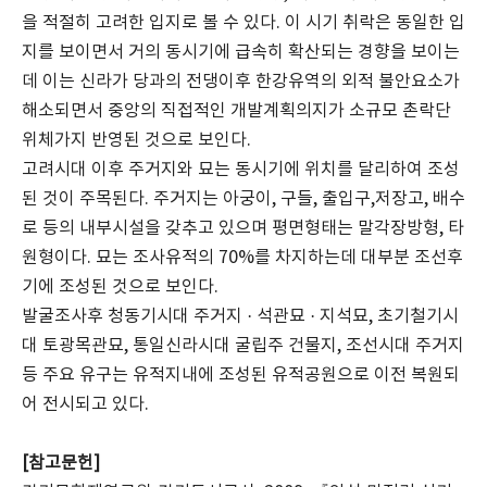
을 적절히 고려한 입지로 볼 수 있다. 이 시기 취락은 동일한 입
지를 보이면서 거의 동시기에 급속히 확산되는 경향을 보이는
데 이는 신라가 당과의 전댕이후 한강유역의 외적 불안요소가
해소되면서 중앙의 직접적인 개발계획의지가 소규모 촌락단
위체가지 반영된 것으로 보인다.
고려시대 이후 주거지와 묘는 동시기에 위치를 달리하여 조성
된 것이 주목된다. 주거지는 아궁이, 구들, 출입구,저장고, 배수
로 등의 내부시설을 갖추고 있으며 평면형태는 말각장방형, 타
원형이다. 묘는 조사유적의 70%를 차지하는데 대부분 조선후
기에 조성된 것으로 보인다.
발굴조사후 청동기시대 주거지 · 석관묘 · 지석묘, 초기철기시
대 토광목관묘, 통일신라시대 굴립주 건물지, 조선시대 주거지
등 주요 유구는 유적지내에 조성된 유적공원으로 이전 복원되
어 전시되고 있다.
[참고문헌]