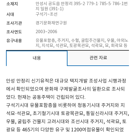
소재지
안성시 공도읍 만정리 395-2·779-1·785-5·786-1번
지 일원 (391-1)
시대
구석기~조선
조사기관
경기문화재연구원
조사연도
2003~2006
유구내용
유물포함층, 주거지, 수혈, 굴립주건물지, 우물, 야외노
지, 지석묘, 석관묘, 토광목관묘, 석곽묘, 묘, 회곽묘 등
관련 자료
내용
안성 만정리 신기유적은 대규모 택지개발 조성사업 시행과정
에서 확인되었으며 문화재 구제발굴조사의 일환으로 조사되
었다. 현재는 공동주택이 건립되어 있다.
구석기시대 유물포함층을 비롯하여 청동기시대 주거지와 지
석묘·석관묘, 초기철기시대 토광목관묘, 통일신라시대 주거지,
우물, 굴립주 건물지 고려시대와 조선시대 주거지, 석곽묘, 토
광묘 등 465기의 다양한 유구 및 1200여점유물이 확인되었