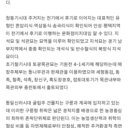
다.
청동기시대 주거지는 전기에서 후기로 이어지는 대표적인 유
형인 흔암리식·역삼동식·송국리식이 확인되어 안성·평택지역
이 전기에서 후기로 이행하는 문화점이지대임 알 수 있다. 지
석묘 및 석관묘는 묘역을 이루어 확인되었고 지석묘는 경기 남
부지역에서 종종 확인되는 개석식 및 반수혈식의 북방식 지석
묘이다.
초기철기시대 토광목관묘는 기원전 4~1세기에 해당하는데 매
장주체부는 통나무관과 판재관을 이용하였으며 세형동검, 동
촉, 철촉, 석촉, 장신구, 흑도장경호, 점토대토기가 목관내부와
목관외부 충전토에서 출토되었다
통일신라시대 굴립주 건물지는 구릉과 계곡에 입지하고 있는
데 이러한 구릉형 취락은 넓은 경작지를 배경으로 한 농경중심
의 최하위 촌락단위체로 판단된다. 이는 농업생산력과 취학의
형성 비용 등 자연재해로부터 안정성, 쾌적한 주거환경적 측면