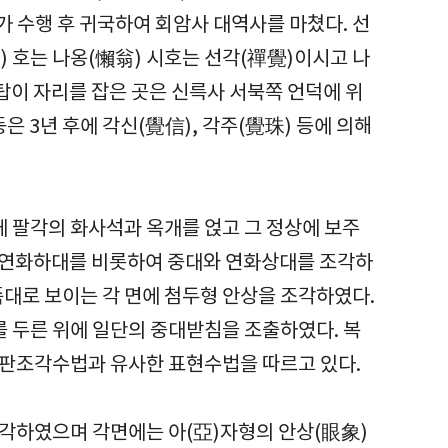
어가 수행 후 귀국하여 회암사 대역사를 마쳤다. 선
) 호는 나옹(懶翁) 시호는 선각(禪覺)이시고 나
탑이 자리를 잡은 곳은 신륵사 서북쪽 언덕에 위
은 3년 후에 각신(覺信), 각주(覺珠) 등에 의해
 팔각의 화사석과 옥개를 얹고 그 정상에 보주
돌에 연화하대를 비롯하여 중대와 연화상대를 조각하
족대로 보이는 각 면에 첨두형 안상을 조각하였다.
 두른 위에 일단의 중대받침을 조출하였다. 복
연판조각수법과 유사한 표현수법을 따르고 있다.
조각하였으며 각면에는 아(亞)자형의 안상(眼象)