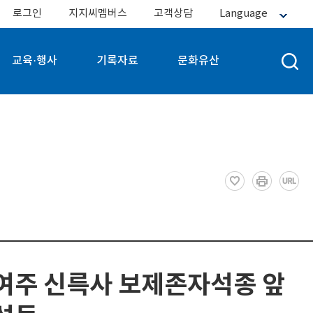
로그인
지지씨멤버스
고객상담
Language
교육·행사
기록자료
문화유산
여주 신륵사 보제존자석종 앞