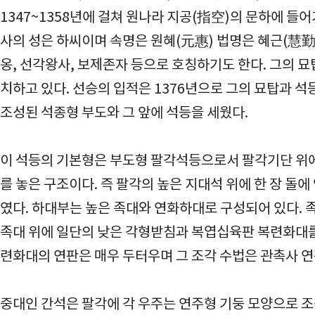
1347~1358년에 걸쳐 원나라 지공(指空)의 문하에 들
사의 성은 하씨이며 속명은 원혜(元惠) 법명은 혜근(慧勤
옹, 선각왕사, 보제존자 등으로 호칭하기도 한다. 그의 묘
치하고 있다. 선승의 입적은 1376년으로 그의 묘탑과 석등
조성된 석종형 부도와 그 앞에 석등을 세웠다.
이 석등의 기본형은 부도형 팔각석등으로서 팔각기단 위에
를 놓은 구조이다. 즉 팔각의 높은 지대석 위에 한 장 
였다. 하대부는 높은 족대와 연화하대로 구성되어 있다. 
족대 위에 일단의 낮은 각형받침과 복엽십육판 복련화대를
련화대의 연판은 매우 두터우며 그 조각 수법은 관촉사 
중대인 간석은 팔각에 각 우주는 연주형 기둥 모양으로 