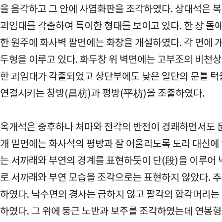
을 음각하고 그 안에 사엽화판을 조각하였다. 상대석은
괴임대를 각출하여 특이한 형태를 보이고 있다. 한 장 돌
한 원주에 화사벽 팔면에는 화창을 개설하였다. 각 면에 
두형을 이루고 있다. 화두창 위 벽면에는 고부조의 비천
한 괴임대가 각출되었고 상단부에도 낮은 일단의 문틀 턱
연결시키는 창방(昌枋)과 평방(平枋)을 조출하였다.
옥개석은 중후하나 처마와 전각의 반전이 경쾌하면서도 둔
개 밑면에는 화사석의 평방과 잘 어울리도록 도리 대신에
는 서까래와 부연의 경계를 표현하듯이 단(段)을 이루어 
로 서까래와 부연 모습을 조각으로는 표현하지 않았다. 
하였다. 낙수면의 경사는 급하지 않고 팔각의 합각머리는
하였다. 그 위에 둥근 노반과 보주를 조각하였는데 연봉