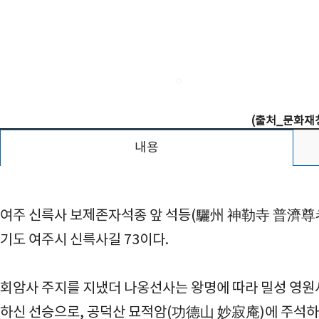
(출처_문화재청
내용
여주 신륵사 보제존자석종 앞 석등(驪州 神勒寺 普濟尊者
기도 여주시 신륵사길 73이다.
회암사 주지를 지냈더 나옹선사는 왕명에 따라 밀성 영원
하신 선승으로, 공덕산 묘적암(功德山 妙寂庵)에 주석