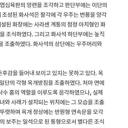
 복엽십육판의 앙련을 조각하고 판단부에는 이단의
에 조성된 화사석은 팔각에 각 우주는 번룡을 양각
개설된 화창에는 사라센 계통의 첨정 아치형인 화
상을 조식하였다. 그리고 화사석 하단부에는 높직
을 조출하였다. 화사석의 상단에는 우주머리와
후감을 들어내 보이고 있지는 못하고 있다. 옥
 일단의 각형 옥개방침을 조출하였다. 처마 면에
낙수 홈의 역할을 이루도록 음각하였으나, 실제
추녀와 사래가 설치되는 위치에는 그 모습을 조출
 뚜렷하며 옥개 정상에는 반원형 연속문을 모각
형의 보주는 일석으로 된 통형으로서 별다른 조식