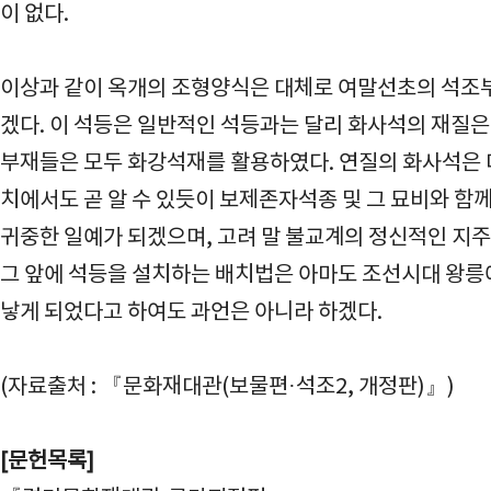
이 없다.
이상과 같이 옥개의 조형양식은 대체로 여말선초의 석조부
겠다. 이 석등은 일반적인 석등과는 달리 화사석의 재질
부재들은 모두 화강석재를 활용하였다. 연질의 화사석은 
치에서도 곧 알 수 있듯이 보제존자석종 및 그 묘비와 함
귀중한 일예가 되겠으며, 고려 말 불교계의 정신적인 지
그 앞에 석등을 설치하는 배치법은 아마도 조선시대 왕
낳게 되었다고 하여도 과언은 아니라 하겠다.
(자료출처 : 『문화재대관(보물편·석조2, 개정판)』)
[문헌목록]