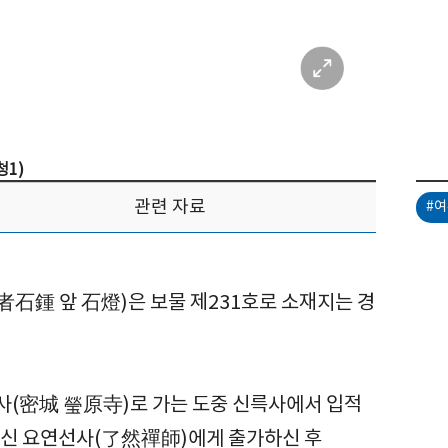
1)
관련 자료
#
石鍾 앞 石燈)은 보물 제231호로 소재지는 경
사(密城 瑩原寺)로 가는 도중 신륵사에서 입적
하신 요연선사(了然禪師)에게 출가하신 후