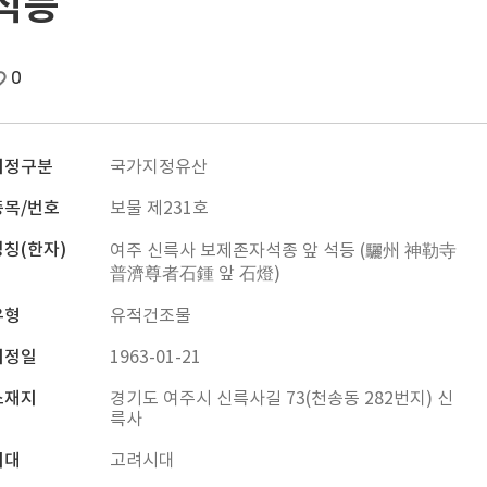
석등
0
지정구분
국가지정유산
종목/번호
보물 제231호
명칭(한자)
여주 신륵사 보제존자석종 앞 석등 (驪州 神勒寺
普濟尊者石鍾 앞 石燈)
유형
유적건조물
지정일
1963-01-21
소재지
경기도 여주시 신륵사길 73(천송동 282번지) 신
륵사
시대
고려시대