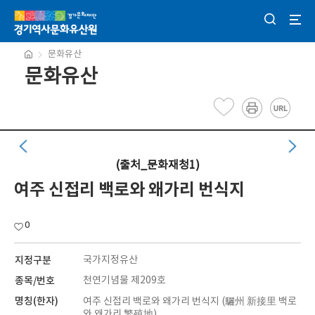
문화유산
문화유산
(출처_문화재청1)
여주 신접리 백로와 왜가리 번식지
0
지정구분
국가지정유산
종목/번호
천연기념물 제209호
명칭(한자)
여주 신접리 백로와 왜가리 번식지 (驪州 新接里 백로
와 왜가리 繁殖地)