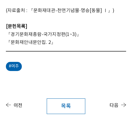
(자료출처 : 『문화재대관-천연기념물·명승[동물] Ⅰ』)
[문헌목록]
『경기문화재총람-국가지정편(1~3)』
『문화재안내문안집. 2』
#여주
이전
다음
목록