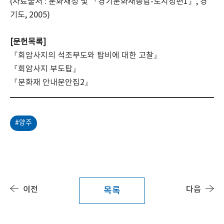
(자료출처 : 문화재청 및 『경기문화재총람-도지정편1』, 경
기도, 2005)
[문헌목록]
『회암사지의 석조부도와 탑비에 대한 고찰』
『회암사지 부도탑』
『문화재 안내문안집2』
#양주
이전
다음
목록