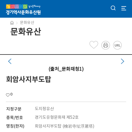
문화유산
문화유산
(출처_문화재청1)
회암사지부도탑
0
지정구분
도지정유산
종목/번호
경기도유형문화재 제52호
명칭(한자)
회암사지부도탑 (檜岩寺址浮屠塔)