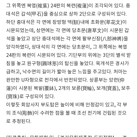
그 위쪽엔 복엽(複葉) 24판의 복련(複蓮)이 조각되어 있다. 중
대석은 갑석(甲石)을 중심으로 상하 2단으로 구성되어 있다.
하단 중대석은 각 면에 장방형 액(額)내에 초화문(草花文)이
시문되었는데, 상면에는 각 면에 당초문(唐草文)이 시문된 갑
석을 놓았고 상단 중대석에는 각 면에 팔부신장(八部神將)을
양각하였다, 상대석의 각 면에는 당초문이, 그 위쪽에는 복엽
24판의 복련이 시문되어 있다. 기단부의 위에는 3단의 별석 받
침을 놓고 원구형(圓球形)의 탑신을 놓았다. 옥개석은 경사가
급하고, 낙수면의 길이가 짧아 높은 느낌을 주고있다. 처마는
완만한 U자형으로 전각에서 반전되었다. 상륜부는 앙련(仰
蓮)이 시문된 복발(覆鉢), 2개의 보륜(寶輪), 보개(寶蓋), 보주
(寶珠)로 구성되어 있다.
이렇듯 회암사지 부도탑은 높이에 비해 안정감이 있고, 각 부
의 조식(彫飾)이 수려한 점을 볼 때 조선 전기에 건립된 것으
로 추정된다.