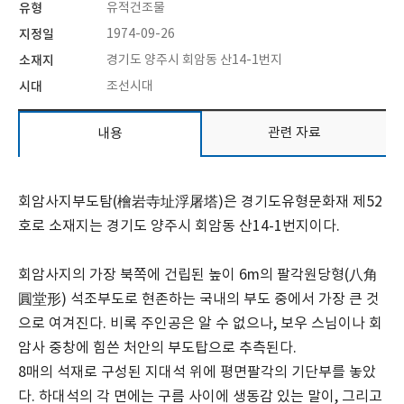
유형
유적건조물
지정일
1974-09-26
소재지
경기도 양주시 회암동 산14-1번지
시대
조선시대
관련 자료
내용
회암사지부도탐(檜岩寺址浮屠塔)은 경기도유형문화재 제52
호로 소재지는 경기도 양주시 회암동 산14-1번지이다.
회암사지의 가장 북쪽에 건립된 높이 6m의 팔각원당형(八角
圓堂形) 석조부도로 현존하는 국내의 부도 중에서 가장 큰 것
으로 여겨진다. 비록 주인공은 알 수 없으나, 보우 스님이나 회
암사 중창에 힘쓴 처안의 부도탑으로 추측된다.
8매의 석재로 구성된 지대석 위에 평면팔각의 기단부를 놓았
다. 하대석의 각 면에는 구름 사이에 생동감 있는 말이, 그리고