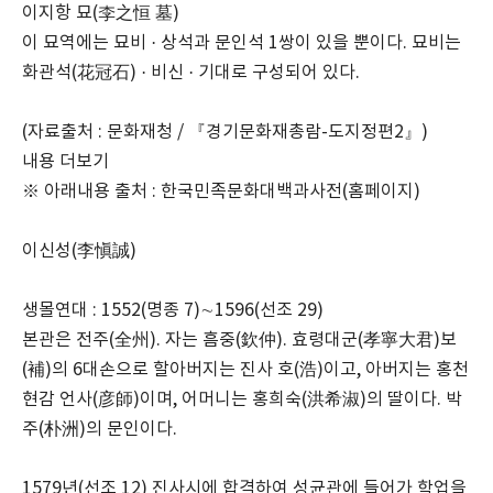
이지항 묘(李之恒 墓)
이 묘역에는 묘비 · 상석과 문인석 1쌍이 있을 뿐이다. 묘비는
화관석(花冠石) · 비신 · 기대로 구성되어 있다.
(자료출처 : 문화재청 / 『경기문화재총람-도지정편2』)
내용 더보기
※ 아래내용 출처 : 한국민족문화대백과사전(홈페이지)
이신성(李愼誠)
생몰연대 : 1552(명종 7)∼1596(선조 29)
본관은 전주(全州). 자는 흠중(欽仲). 효령대군(孝寧大君)보
(補)의 6대손으로 할아버지는 진사 호(浩)이고, 아버지는 홍천
현감 언사(彦師)이며, 어머니는 홍희숙(洪希淑)의 딸이다. 박
주(朴洲)의 문인이다.
1579년(선조 12) 진사시에 합격하여 성균관에 들어가 학업을