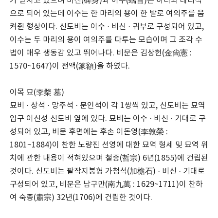
가 받치고 있으며 비신(碑身)과 이수(螭首)는 하나의 대리석
으로 되어 있는데 이수는 한 마리의 용이 한 발로 여의주를 움
켜쥔 형상이다. 신도비는 이수 · 비신 · 귀부로 구성되어 있고,
이수는 두 마리의 용이 여의주를 다투는 모습이며 그 조각 수
법이 매우 생동감 있고 뛰어나다. 비문은 김상헌(金尙憲 :
1570~1647)이 전액(篆額)을 하였다.
이목 묘(李楘 墓)
묘비 · 상석 · 망주석 · 문인석이 각 1쌍씩 있고, 신도비는 묘역
입구 이신성 신도비 옆에 있다. 묘비는 이수 · 비신 · 기대로 구
성되어 있고, 비문 후면에는 후손 이돈영(李敦榮 :
1801~1884)이 찬한 노량진 선영에 대한 묘역 형세 및 묘역 위
치에 관한 내용이 적혀있으며 철종(哲宗) 6년(1855)에 건립된
것이다. 신도비는 팔작지붕형 가첨석(加檐石) · 비신 · 기대로
구성되어 있고, 비문은 남구만(南九萬 : 1629~1711)이 찬하
여 숙종(肅宗) 32년(1706)에 건립한 것이다.