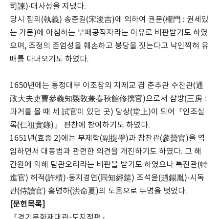
司諫)·대사성을 지냈다.
당시 집의(執義) 송준길(宋浚吉)에 의하여 권문(權門 : 권세있
는 가문)에 아첨하는 부패공직자라는 이유로 비판받기도 하였
으며, 조정의 존엄성을 훼손하고 붕당을 짓는다고 낙인찍혀 유
배를 다녀오기도 하였다.
1650년에는 통정대부 이조참의 지제교 겸 춘추관 수찬관(通
政大夫吏曹參義知製敎兼春秋館修撰官)으로서 삼방(三房 :
과거를 볼 때 세 試官이 있던 곳) 당상(堂上)이 되어『인조실
록(仁祖實錄)』 편찬에 참여하기도 하였다.
1651년(효종 2)에는 부제학(副提學)과 참찬관(參贊官)을 역
임하면서 대동법과 관련한 의견을 개진하기도 하였다. 그 해
간원에 의해 탐관오리라는 비판을 받기도 하였으나 특진관(特
進官) 허적(許積)·동지경연(同知經筵) 조석윤(趙錫胤)·시독
관(侍讀官) 홍명하(洪命夏)의 도움으로 누명을 벗었다.
[문헌목록]
『경기문화재대관-도지정편』