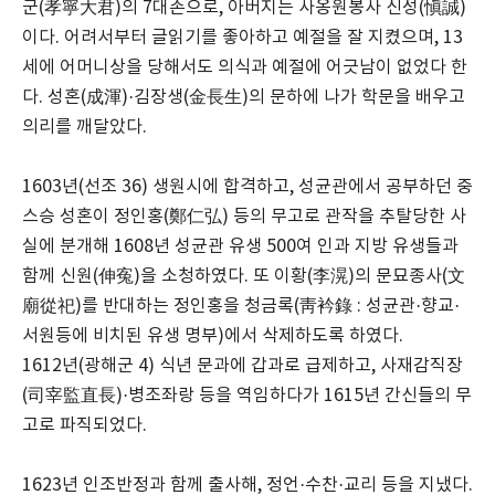
군(孝寧大君)의 7대손으로, 아버지는 사옹원봉사 신성(愼誠)
이다. 어려서부터 글읽기를 좋아하고 예절을 잘 지켰으며, 13
세에 어머니상을 당해서도 의식과 예절에 어긋남이 없었다 한
다. 성혼(成渾)·김장생(金長生)의 문하에 나가 학문을 배우고
의리를 깨달았다.
1603년(선조 36) 생원시에 합격하고, 성균관에서 공부하던 중
스승 성혼이 정인홍(鄭仁弘) 등의 무고로 관작을 추탈당한 사
실에 분개해 1608년 성균관 유생 500여 인과 지방 유생들과
함께 신원(伸寃)을 소청하였다. 또 이황(李滉)의 문묘종사(文
廟從祀)를 반대하는 정인홍을 청금록(靑衿錄 : 성균관·향교·
서원등에 비치된 유생 명부)에서 삭제하도록 하였다.
1612년(광해군 4) 식년 문과에 갑과로 급제하고, 사재감직장
(司宰監直長)·병조좌랑 등을 역임하다가 1615년 간신들의 무
고로 파직되었다.
1623년 인조반정과 함께 출사해, 정언·수찬·교리 등을 지냈다.