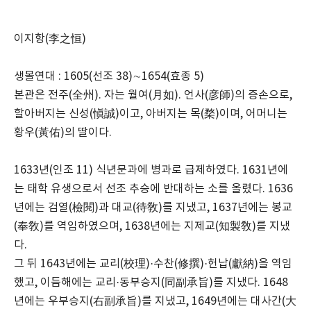
이지항(李之恒)
생몰연대 : 1605(선조 38)∼1654(효종 5)
본관은 전주(全州). 자는 월여(月如). 언사(彦師)의 증손으로,
할아버지는 신성(愼誠)이고, 아버지는 목(楘)이며, 어머니는
황우(黃佑)의 딸이다.
1633년(인조 11) 식년문과에 병과로 급제하였다. 1631년에
는 태학 유생으로서 선조 추승에 반대하는 소를 올렸다. 1636
년에는 검열(檢閱)과 대교(待敎)를 지냈고, 1637년에는 봉교
(奉敎)를 역임하였으며, 1638년에는 지제교(知製敎)를 지냈
다.
그 뒤 1643년에는 교리(校理)·수찬(修撰)·헌납(獻納)을 역임
했고, 이듬해에는 교리·동부승지(同副承旨)를 지냈다. 1648
년에는 우부승지(右副承旨)를 지냈고, 1649년에는 대사간(大