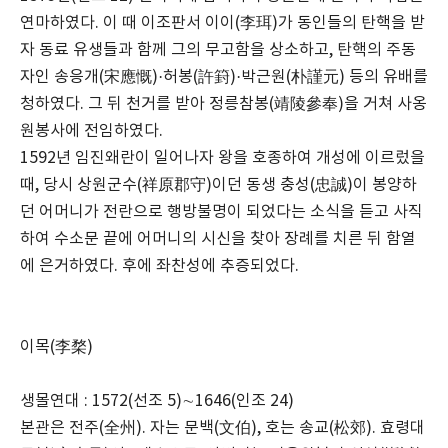
연마하였다. 이 때 이조판서 이이(李珥)가 동인들의 탄핵을 받
자 동료 유생들과 함께 그의 무고함을 상소하고, 탄핵의 주동
자인 송응개(宋應慨)·허봉(許篈)·박근원(朴謹元) 등의 유배를
청하였다. 그 뒤 천거를 받아 정릉참봉(靖陵參奉)을 거쳐 사옹
원봉사에 전임하였다.
1592년 임진왜란이 일어나자 왕을 호종하여 개성에 이르렀을
때, 당시 상원군수(祥原郡守)이던 동생 충성(忠誠)이 봉양하
던 어머니가 전란으로 행방불명이 되었다는 소식을 듣고 사직
하여 수소문 끝에 어머니의 시신을 찾아 장례를 치른 뒤 함열
에 은거하였다. 후에 좌찬성에 추증되었다.
이목(李楘)
생몰연대 : 1572(선조 5)∼1646(인조 24)
본관은 전주(全州). 자는 문백(文伯), 호는 송교(松郊). 효령대