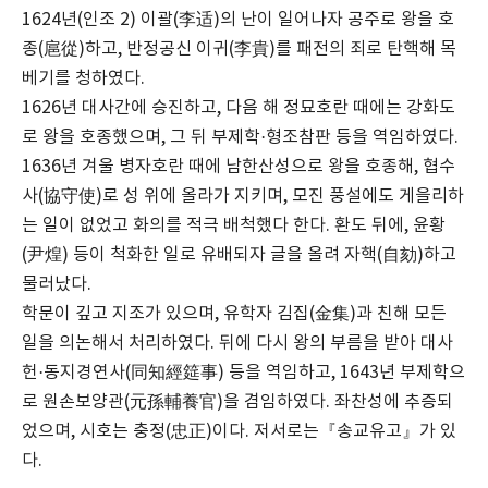
1624년(인조 2) 이괄(李适)의 난이 일어나자 공주로 왕을 호
종(扈從)하고, 반정공신 이귀(李貴)를 패전의 죄로 탄핵해 목
베기를 청하였다.
1626년 대사간에 승진하고, 다음 해 정묘호란 때에는 강화도
로 왕을 호종했으며, 그 뒤 부제학·형조참판 등을 역임하였다.
1636년 겨울 병자호란 때에 남한산성으로 왕을 호종해, 협수
사(協守使)로 성 위에 올라가 지키며, 모진 풍설에도 게을리하
는 일이 없었고 화의를 적극 배척했다 한다. 환도 뒤에, 윤황
(尹煌) 등이 척화한 일로 유배되자 글을 올려 자핵(自劾)하고
물러났다.
학문이 깊고 지조가 있으며, 유학자 김집(金集)과 친해 모든
일을 의논해서 처리하였다. 뒤에 다시 왕의 부름을 받아 대사
헌·동지경연사(同知經筵事) 등을 역임하고, 1643년 부제학으
로 원손보양관(元孫輔養官)을 겸임하였다. 좌찬성에 추증되
었으며, 시호는 충정(忠正)이다. 저서로는『송교유고』가 있
다.