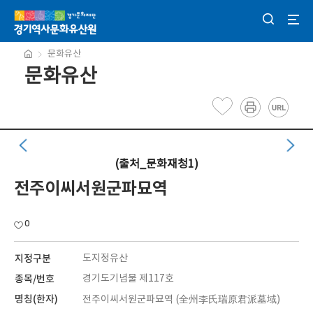
문화유산
문화유산
(출처_문화재청1)
전주이씨서원군파묘역
0
지정구분
도지정유산
종목/번호
경기도기념물 제117호
명칭(한자)
전주이씨서원군파묘역 (全州李氏瑞原君派墓域)