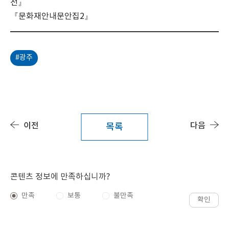
전』
『문화재안내문안집2』
#광주
이전
다음
목록
콘텐츠 정보에 만족하십니까?
만족
보통
불만족
확인