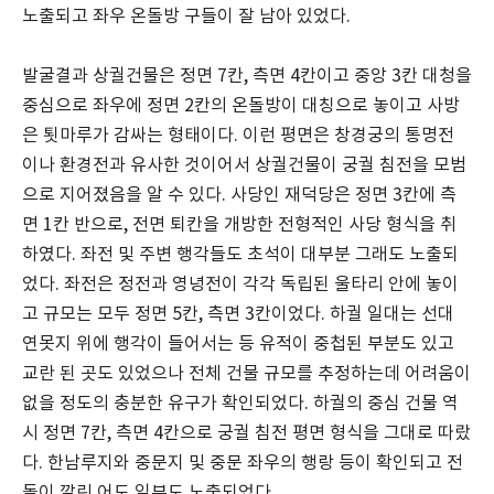
노출되고 좌우 온돌방 구들이 잘 남아 있었다.
발굴결과 상궐건물은 정면 7칸, 측면 4칸이고 중앙 3칸 대청을
중심으로 좌우에 정면 2칸의 온돌방이 대칭으로 놓이고 사방
은 툇마루가 감싸는 형태이다. 이런 평면은 창경궁의 통명전
이나 환경전과 유사한 것이어서 상궐건물이 궁궐 침전을 모범
으로 지어졌음을 알 수 있다. 사당인 재덕당은 정면 3칸에 측
면 1칸 반으로, 전면 퇴칸을 개방한 전형적인 사당 형식을 취
하였다. 좌전 및 주변 행각들도 초석이 대부분 그래도 노출되
었다. 좌전은 정전과 영녕전이 각각 독립된 울타리 안에 놓이
고 규모는 모두 정면 5칸, 측면 3칸이었다. 하궐 일대는 선대
연못지 위에 행각이 들어서는 등 유적이 중첩된 부분도 있고
교란 된 곳도 있었으나 전체 건물 규모를 추정하는데 어려움이
없을 정도의 충분한 유구가 확인되었다. 하궐의 중심 건물 역
시 정면 7칸, 측면 4칸으로 궁궐 침전 평면 형식을 그대로 따랐
다. 한남루지와 중문지 및 중문 좌우의 행랑 등이 확인되고 전
돌이 깔린 어도 일부도 노출되었다.