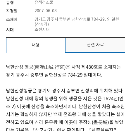
유형
유적건조물
지정일
2007-06-08
소재지
경기도 광주시 중부면 남한산성로 784-29, 외 일원
(산성리)
시대
조선시대
관련 자료
내용
남한산성 행궁(南漢山城 行宮)은 사적 제480호로 소재지는
경기 광주시 중부면 남한산성로 784-29 일대이다.
남한산성행궁은 경기도 광주시 중부면 산성리에 위치해 있다.
남한산성 내에 왕의 행행을 위해 행궁을 지은 것은 1624년(인
조 2) 이곳에 산성을 축조하면서이다. 남한산성이 처음 축조된
시기는 확실하지 않지만 백제 온조왕 대에 성을 쌓았다는 설이
전하고 있으며 신라 문무왕 때 이곳에 주장성(晝長城)을 쌓았
다는 기록은 『삼국사기』에서 확인된다. 『세종실록지리