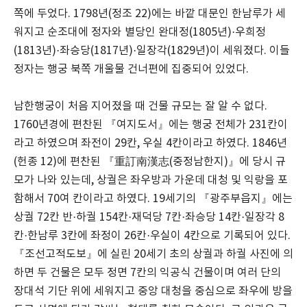
쪽에 두었다. 1798년(정조 22)에는 바깥 대문인 한남루가 세
워지고 순조대에 정자와 별당인 완대정(1805년)·우희정
(1813년)·좌승당(1817년)·일장각(1829년)이 세워졌다. 이들
정자는 행궁 북쪽 개울물 건너편에 집중되어 있었다.
남한행궁이 처음 지어졌을 때 건물 규모는 잘 알 수 없다.
1760년경에 편찬된 『여지도서』에는 행궁 전체가 231칸이
라고 하였으며 좌전이 29칸, 우실 4칸이라고 하였다. 1846년
(헌종 12)에 편찬된 『重訂南漢志(중정남한지)』에 당시 규
모가 나와 있는데, 상궐은 좌우방과 가운데 대청 및 익랑을 포
함해서 70여 칸이라고 하였다. 19세기의 『광주부읍지』에는
상궐 72칸 반·하궐 154칸·재덕당 7칸·좌승당 14칸·일장각 8
칸·한남루 3칸에 좌정이 26칸·우실이 4칸으로 기록되어 있다.
『조선고적도보』에 실린 20세기 초의 상궐과 하궐 사진에 의
하면 두 건물은 모두 정면 7칸의 익공식 건물이며 여러 단의
장대석 기단 위에 세워지고 중앙 대청을 중심으로 좌우에 방을