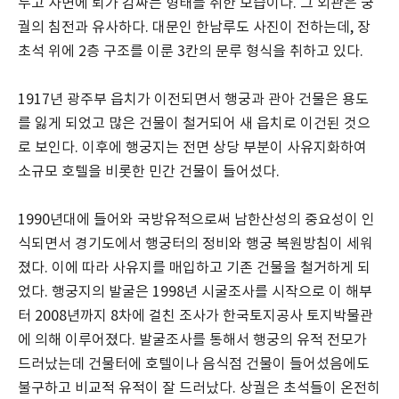
두고 사면에 퇴가 감싸는 형태를 취한 모습이다. 그 외관은 궁
궐의 침전과 유사하다. 대문인 한남루도 사진이 전하는데, 장
초석 위에 2층 구조를 이룬 3칸의 문루 형식을 취하고 있다.
1917년 광주부 읍치가 이전되면서 행궁과 관아 건물은 용도
를 잃게 되었고 많은 건물이 철거되어 새 읍치로 이건된 것으
로 보인다. 이후에 행궁지는 전면 상당 부분이 사유지화하여
소규모 호텔을 비롯한 민간 건물이 들어섰다.
1990년대에 들어와 국방유적으로써 남한산성의 중요성이 인
식되면서 경기도에서 행궁터의 정비와 행궁 복원방침이 세워
졌다. 이에 따라 사유지를 매입하고 기존 건물을 철거하게 되
었다. 행궁지의 발굴은 1998년 시굴조사를 시작으로 이 해부
터 2008년까지 8차에 걸친 조사가 한국토지공사 토지박물관
에 의해 이루어졌다. 발굴조사를 통해서 행궁의 유적 전모가
드러났는데 건물터에 호텔이나 음식점 건물이 들어섰음에도
불구하고 비교적 유적이 잘 드러났다. 상궐은 초석들이 온전히