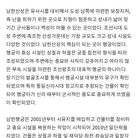
남한산성은 유사시를 대비해서 도성 남쪽에 마련한 보장지처,
즉 난을 피하기 위한 곳으로 지형이 험준하고 성내가 넓어 장
기간 군사들이나 백성이 머물 수 있는 곳이었다. 조선시대 도
성 주변에 축조한 산성가운데는 가장 규모도 크고 성내 시설도
다양한 것이었다. 남한산성의 핵심이 되는 곳이 행궁이었다.
행궁의 중심 시설인 상궐과 하궐은 궁궐 침전의 형식을 따라
조성되었으며 주변에는 종묘와 사직이 갖추어지고 여타의 많
은 부속 시설을 마련한 조선왕조의 대표적 행궁의 하나이다.
장기간의 발굴조사를 통해서 행궁시설 대부분의 유구가 확인
되었으며 특히 통일신라시대 창고지로 추정되는 건물이 확인
되어 행궁터가 신라 때부터 군사적인 용도로 중요하게 쓰였음
이 확인되었다.
남한행궁은 2001년부터 사유지를 매입하고 건물터를 정비하
고 중요 시설을 복원하는 작업이 시작되어 2010년 일단락을
지었다. 건물은 상궐과 하궐 및 재덕당·좌전·좌승당과 일장각