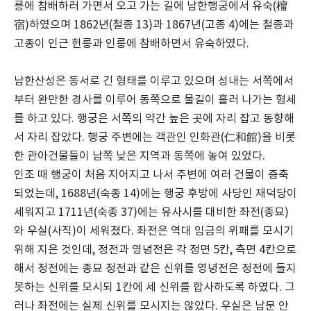
릉에 참배하러 가면서 오고 가는 길에 남한행궁에서 유숙(橣
宿)하였으며 1862년(철종 13)과 1867년(고종 4)에는 철종과
고종이 인근 헌릉과 인릉에 참배하면서 유숙하였다.
남한산성은 동서로 긴 형태를 이루고 있으며 성내는 서쪽에서
부터 완만한 경사를 이루어 동쪽으로 물길이 흘러 나가는 형세
를 하고 있다. 행궁은 서쪽의 약간 높은 곳에 자리 잡고 동향해
서 자리 잡았다. 행궁 주변에는 객관인 인화관(仁和館)을 비롯
한 관아건물들이 남쪽 낮은 지역과 동쪽에 놓여 있었다.
인조 때 행궁이 처음 지어지고 나서 주변에 여러 건물이 증축
되었는데, 1688년(숙종 14)에는 행궁 후방에 사당인 재덕당이
세워지고 1711년(숙종 37)에는 유사시를 대비한 좌전(종묘)
와 우실(사직)이 세워졌다. 좌전은 역대 임금의 위패를 모시기
위해 지은 것인데, 정전과 영녕전은 각 정면 5칸, 측면 4칸으로
해서 정전에는 종묘 정전과 같은 신위를 영녕전은 정전에 들지
못하는 신위를 모시되 1칸에 세 신위를 합사하도록 하였다. 그
러나 좌전에는 실제 신위를 모시지는 않았다. 우실은 남문 안