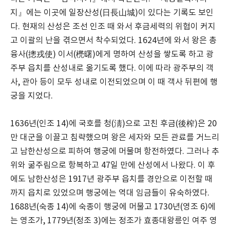
지』에는 이곳에 일장산성(日長山城)이 있다는 기록도 보인
다. 현재의 산성은 조선 인조 때 와서 후금세력의 위협이 커지
고 이괄의 난을 겪으면서 착수되었다. 1624년에 와서 왕은 총
융사(摠戎使) 이서(橷曙)에게 명하여 산성을 쌓도록 하고 광
주부 읍치를 산성내로 옮기도록 했다. 이에 따라 광주부의 객
사, 관아 등이 모두 성내로 이전되었으며 이 때 객사 뒤편에 행
궁을 지었다.
1636년(인조 14)에 국호를 청(淸)으로 고친 후금(後榨)은 20
만 대군을 이끌고 침략했으며 왕은 세자와 모든 관료를 거느리
고 남한산성으로 피하여 행궁에 머물며 항전하였다. 그러나 추
위와 굶주림으로 항복하고 47일 만에 산성에서 나왔다. 이 후
에도 남한산성은 1917년 광주부 읍치를 경안으로 이전할 때
까지 읍치로 있었으며 행궁에는 역대 임금들이 유숙하였다.
1688년(숙종 14)에 숙종이 행궁에 머물고 1730년(영조 6)에
는 영조가, 1779년(정조 3)에는 정조가 효종대왕릉인 여주 영