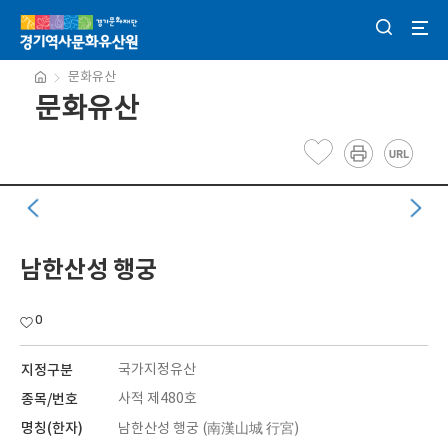
문화유산
문화유산
남한산성 행궁
0
지정구분
국가지정유산
종목/번호
사적 제480호
명칭(한자)
남한산성 행궁 (南漢山城 行宮)