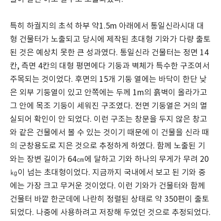
특히 하궐지의 초석 하부 약1.5m 아래에서 통일신라시대 대
형 건물터가 노출되고 당시에 제작된 초대형 기와가 다량 출토
된 것은 예상치 못한 큰 성과였다. 통일신라 건물터는 정면 14
칸, 측면 4칸의 대형 평면에다 기둥과 벽체가 특수한 구조여서
주목되는 것이었다. 후면의 15개 기둥 열에는 바닥이 한단 낮
은 외부 기둥열이 있고 안쪽에는 두께 1m의 흙벽이 올라가고
그 안에 목조 기둥이 세워진 구조였다. 전면 기둥열은 거의 멸
실되어 확인이 안 되었다. 이런 구조는 창문을 두지 않은 창고
와 같은 건물에서 볼 수 있는 것이기 때문에 이 건물을 신라 때
의 군창용도로 지은 것으로 추정하게 하였다. 함께 노출된 기
와는 장변 길이가 64㎝에 달하고 기와 하나의 무게가 무려 20
㎏이 넘는 초대형이었다. 지금까지 국내에서 보고 된 기와 중
에는 가장 크고 무거운 것이었다. 이런 기와가 건물터와 함께
건물터 바깥 한군데에 나란히 정렬된 상태로 약 350편이 출토
되었다. 나중에 사용하려고 저장해 두었던 것으로 추정되었다.