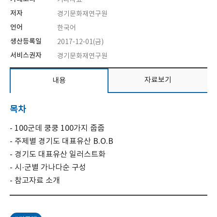
저자
경기문화재연구원
언어
한국어
생산등록일
2017-12-01(금)
서비스권자
경기문화재연구원
자료보기
내용
목차
- 100군데 쿵쿵 100가지 줍줍
- 주제별 경기도 대표유산 B.O.B
- 경기도 대표유산 일러스트화
- 시·군별 가나다순 구성
- 참고자료 소개