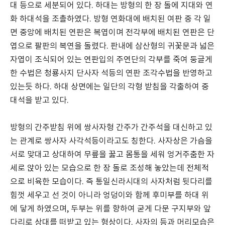
대 등으로 세분되어 있다. 하대는 방형의 한 장 돌에 지대와 연
화 하대석을 조촐하였다. 방형 연화대에 배치된 여판 중 각 일
면 중앙에 배치된 연판은 복엽이며 전각부에 배치된 연판은 단
엽으로 팔판의 복연을 돌렸다. 판내에 삼산형의 귀꽃문과 넓은
자엽이 조식되어 있는 연판입의 주연단의 각부를 죽여 둥글게
한 수법은 청룡사지 단사자 석등의 연판 조각수법을 반영하고
있는듯 하다. 하대 상면에는 일단의 각형 받침을 각출하여 중
대석을 받고 있다.
방형의 간주받침 위에 쌍사자형 간주가 간주석을 대신하고 있
는 관계로 쌍사자 사각석등이라고도 칭한다. 사자상은 가슴을
서로 맞대고 상대하여 무릎을 꿇고 몸통을 세워 엉거주춤한 자
세로 앉아 있는 모습으로 한 장 돌로 조성해 놓았는데 전체적
으로 비육한 모습이다. 즉 통일신라시대의 사자처럼 뒷다리를
힘껏 세우고 선 것이 아니라 엉덩이와 함께 후미부를 하대 위
에 닿게 하였으며, 두부는 위를 향하여 굳게 다문 구지부와 앞
다리로 상대를 떠받고 있는 형상이다. 사자의 등과 머리모습은