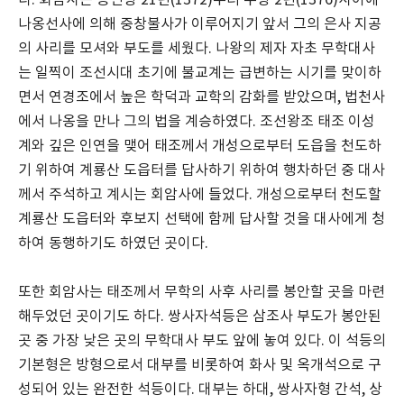
다. 회암사는 공민왕 21년(1372)부터 우왕 2년(1376)사이에
나옹선사에 의해 중창불사가 이루어지기 앞서 그의 은사 지공
의 사리를 모셔와 부도를 세웠다. 나왕의 제자 자초 무학대사
는 일찍이 조선시대 초기에 불교계는 급변하는 시기를 맞이하
면서 연경조에서 높은 학덕과 교학의 감화를 받았으며, 법천사
에서 나옹을 만나 그의 법을 계승하였다. 조선왕조 태조 이성
계와 깊은 인연을 맺어 태조께서 개성으로부터 도읍을 천도하
기 위하여 계룡산 도읍터를 답사하기 위하여 행차하던 중 대사
께서 주석하고 계시는 회암사에 들었다. 개성으로부터 천도할
계룡산 도읍터와 후보지 선택에 함께 답사할 것을 대사에게 청
하여 동행하기도 하였던 곳이다.
또한 회암사는 태조께서 무학의 사후 사리를 봉안할 곳을 마련
해두었던 곳이기도 하다. 쌍사자석등은 삼조사 부도가 봉안된
곳 중 가장 낮은 곳의 무학대사 부도 앞에 놓여 있다. 이 석등의
기본형은 방형으로서 대부를 비롯하여 화사 및 옥개석으로 구
성되어 있는 완전한 석등이다. 대부는 하대, 쌍사자형 간석, 상