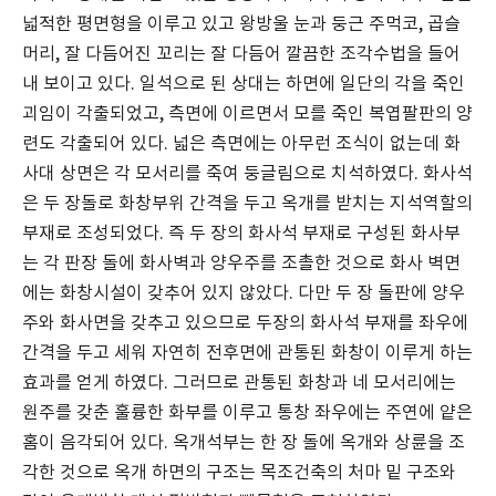
넓적한 평면형을 이루고 있고 왕방울 눈과 둥근 주먹코, 곱슬
머리, 잘 다듬어진 꼬리는 잘 다듬어 깔끔한 조각수법을 들어
내 보이고 있다. 일석으로 된 상대는 하면에 일단의 각을 죽인
괴임이 각출되었고, 측면에 이르면서 모를 죽인 복엽팔판의 양
련도 각출되어 있다. 넓은 측면에는 아무런 조식이 없는데 화
사대 상면은 각 모서리를 죽여 둥글림으로 치석하였다. 화사석
은 두 장돌로 화창부위 간격을 두고 옥개를 받치는 지석역할의
부재로 조성되었다. 즉 두 장의 화사석 부재로 구성된 화사부
는 각 판장 돌에 화사벽과 양우주를 조촐한 것으로 화사 벽면
에는 화창시설이 갖추어 있지 않았다. 다만 두 장 돌판에 양우
주와 화사면을 갖추고 있으므로 두장의 화사석 부재를 좌우에
간격을 두고 세워 자연히 전후면에 관통된 화창이 이루게 하는
효과를 얻게 하였다. 그러므로 관통된 화창과 네 모서리에는
원주를 갖춘 훌륭한 화부를 이루고 통창 좌우에는 주연에 얕은
홈이 음각되어 있다. 옥개석부는 한 장 돌에 옥개와 상륜을 조
각한 것으로 옥개 하면의 구조는 목조건축의 처마 밑 구조와