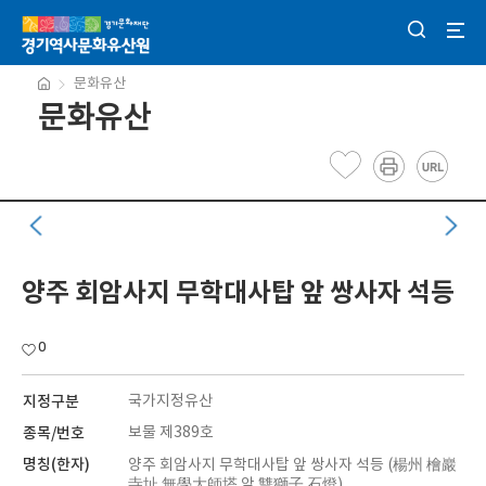
문화유산
문화유산
양주 회암사지 무학대사탑 앞 쌍사자 석등
0
지정구분
국가지정유산
종목/번호
보물 제389호
명칭(한자)
양주 회암사지 무학대사탑 앞 쌍사자 석등 (楊州 檜巖
寺址 無學大師塔 앞 雙獅子 石燈)