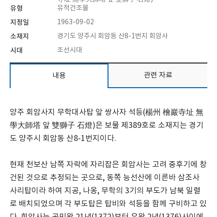
유형
유적건조물
지정일
1963-09-02
소재지
경기도 양주시 회암동 산8-1번지 회암사
시대
조선시대
관련 자료
내용
양주 회암사지 무학대사탑 앞 쌍사자 석등(楊州 檜巖寺址 無
學大師塔 앞 雙獅子 石燈)은 보물 제389호로 소재지는 경기
도 양주시 회암동 산8-1번지이다.
현재 천보산 남쪽 자락에 자리잡은 회암사는 고려 중후기에 창
건된 것으로 추정되는 곳으로, 동쪽 능선산에 이른바 삼조사
사리탑이라 하여 지공, 나옹, 무학의 3기의 부도가 남북 일렬
로 배치되었으며 각 부도탑은 탑비와 석등을 함께 구비하고 있