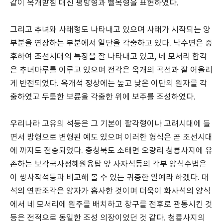
같이 옥개받침 대신 평방형과 뺄목형을 표현하였다.
그리고 추녀와 사래형도 나타내고 있으며 사래가 시작되는 양
부분을 연장하는 부분에서 일단을 각출하고 있다. 낙수면은 중
후하여 조선시대의 특징을 잘 나타내고 있고, 네 모서리 합각
은 추녀마루를 이루고 있으며 전각은 옥개의 곡선과 잘 어울리
게 반전되었다. 옥개석 정상에는 높고 낮은 이단의 원자를 각
출하였고 두툼한 보륜을 각출한 위에 보주를 조성하였다.
우리나라 고유의 석등은 그 기본이 팔각형이나 고려시대에 들
면서 방형으로 변형된 예도 있으며 이러한 형식은 곧 조선시대
에 까지도 전승되었다. 충청북도 소태면 오량리 청룡사지에 유
존하는 보각국사정혜원융탑 앞 사자석등의 각부 양식수법은
이 쌍사작석등과 비교해 볼 수 있는 귀중한 일예라 하겠다. 대
석의 연판조각은 양자가 흡사한 것이며 더욱이 화사석의 양식
에서 네 모서리에 원주를 배치하고 창구를 전후로 관통시킨 것
등은 전적으로 동일한 조성 의장이었던 것 같다. 청룡사지의