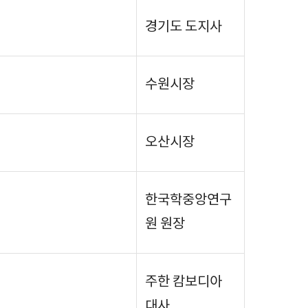
경기도 도지사
수원시장
오산시장
한국학중앙연구
원 원장
주한 캄보디아
대사