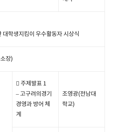
 대학생지킴이 우수활동자 시상식
소장)
 주제발표 1
– 고구려의경기
조영광(전남대
경영과 방어 체
학교)
계