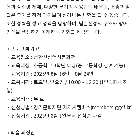
할과 삼수병 체제
,
다양한 무기의 사용법을 배우고
,
조총과 활
같은 무기를 직접 다뤄보며 실감나는 체험을 할 수 있습니다
.
또한 성벽을 쌓고 성곽을 탐방하며
,
남한산성의 구조와 방어
방식을 생생하게 이해하는 기회를 제공합니다
.
○ 프로그램 개요
・교육장소
:
남한산성역사문화관
・교육대상
:
초등학교
3
학년 이상
(
중
·
고등학생 참여 가능
)
・교육기간
: 2025
년
8
월
16
일
~ 8
월
24
일
・교육시간
:
토요일
,
일요일
/ 10:00 ~ 12:20 (1
일
1
회차 진
행
)
・교육비용
:
무 료
・신청방법
:
경기문화재단 지지씨멤버스
(members.ggcf.kr)
・신청기간
: 2025
년
8
월
1
일부터 선착순 마감
○ 학습 과정안