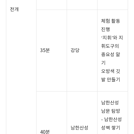
전개
체험 활동
진행
‘
지휘
’
와 지
휘도구의
35
분
강당
중요성 알
기
오방색 깃
발 만들기
남한산성
남문 탐방
-
남한산성
남한산성
성벽 쌓기
40
분