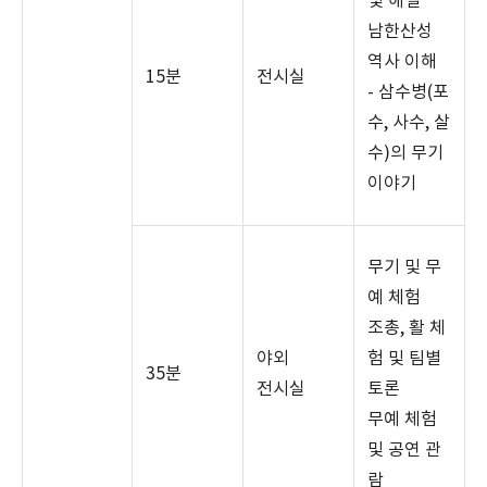
및 해설
남한산성
역사 이해
15
분
전시실
-
삼수병
(
포
수
,
사수
,
살
수
)
의 무기
이야기
무기 및 무
예 체험
조총
,
활 체
야외
험 및 팀별
35
분
전시실
토론
무예 체험
및 공연 관
람