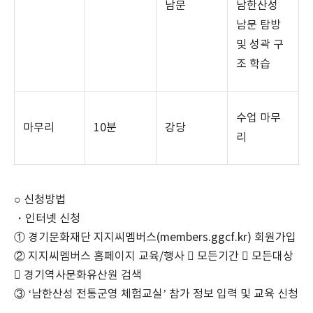
남문
남한산성
남문 탐방
및 성곽 구
조 학습
수업 마무
마무리
10
분
강당
리
○ 신청방법
・인터넷 신청
① 경기문화재단 지지씨멤버스
(members.ggcf.kr)
회원가입
② 지지씨멤버스 홈페이지 교육
/
행사  모든기간  모든대상
 경기역사문화유산원 검색
③
‘
남한산성 전통군영 체험교실
’
참가 정보 입력 및 교육 신청