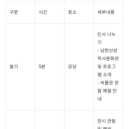
구분
시간
장소
세부내용
인사 나누
기
-
남한산성
역사문화관
열기
5
분
강당
및 프로그
램 소개
-
박물관 관
람 예절 안
내
전시 관람