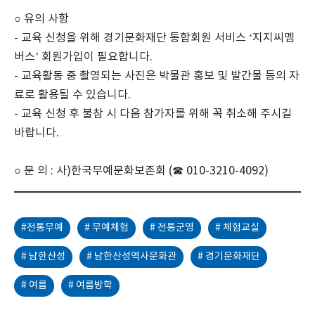
○ 유의 사항
-
교육 신청을 위해 경기문화재단 통합회원 서비스
‘
지지씨멤
버스
’
회원가입이 필요합니다
.
-
교육활동 중 촬영되는 사진은 박물관 홍보 및 발간물 등의 자
료로 활용될 수 있습니다
.
-
교육 신청 후 불참 시 다음 참가자를 위해 꼭 취소해 주시길
바랍니다
.
○ 문 의
:
사
)
한국무예문화보존회
(
☎
010-3210-4092)
#전통무예
# 무예체험
# 전통군영
# 체험교실
# 남한산성
# 남한산성역사문화관
# 경기문화재단
# 여름
# 여름방학