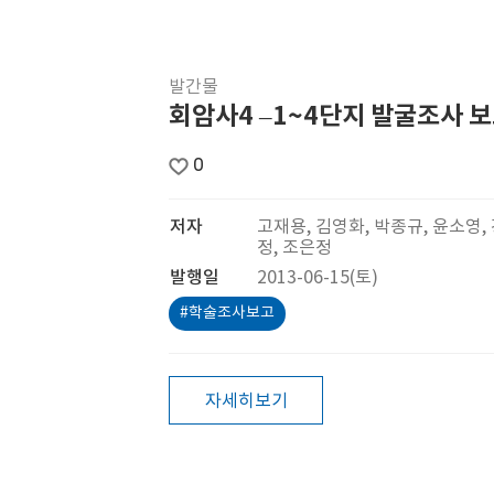
발간물
회암사4 –1~4단지 발굴조사 보
0
저자
고재용, 김영화, 박종규, 윤소영,
정, 조은정
발행일
2013-06-15(토)
#학술조사보고
자세히보기