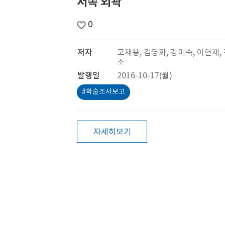
서쪽 외곽
0
저자
고재용, 김영화, 강미숙, 이헌재,
조
발행일
2016-10-17(월)
#학술조사보고
자세히보기