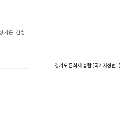
 장세웅, 김병
경기도 문화재 총람 (국가지정편1)