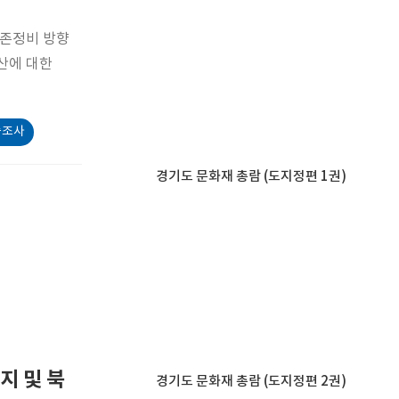
보존정비 방향
산에 대한
술조사
경기도 문화재 총람 (도지정편 1권)
지 및 북
경기도 문화재 총람 (도지정편 2권)