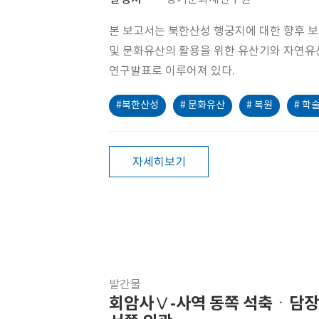
본 보고서는 북한산성 행궁지에 대한 향후 
및 문화유산의 활용을 위한 유산기와 자연유
연구발표로 이루어져 있다.
#북한산성
# 문화유산
# 복원
# 학
자세히보기
발간물
회암사Ⅴ-사역 동쪽 석축ㆍ담장