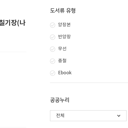
도서류 유형
칠기장(나
양장본
반양장
무선
중철
Ebook
공공누리