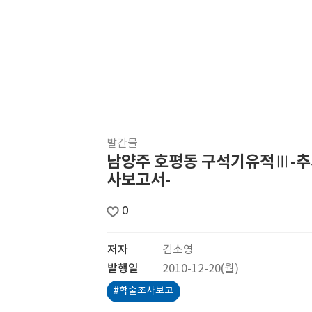
발간물
남양주 호평동 구석기유적Ⅲ-
사보고서-
0
저자
김소영
발행일
2010-12-20(월)
#학술조사보고