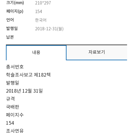
크기(mm)
210*297
페이지(p)
154
언어
한국어
발행일
2018-12-31(월)
납본
자료보기
내용
총서번호
학술조사보고 제182책
발행일
2018년 12월 31일
규격
국배판
페이지수
154
조사연유