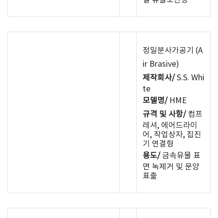
절 유물보관장
정밀분사가공기 (A
ir Brasive)
제작회사/
S.S. Whi
te
모델명/
HME
규격 및 사항/
컴프
레셔, 에어드라이
어, 작업상자, 집진
기 연결형
용도/
금속유물 표
면 녹제거 및 문양
표출