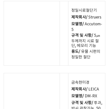
정밀시료절단기
제작회사/
Struers
모델명/
Accutom-
5
규격 및 사항/
5㎛
두께까지 시료 절
단, 메모리 기능
용도/
유물 시편의
정밀한 절단
금속현미경
제작회사/
LEICA
모델명/
DM-RX
규격 및 사항/
투과,
반사 관찰가능, 50