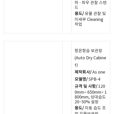
하 · 좌우 관찰 스텐
드
용도/
유물 관찰 및
미세부 Cleaning
작업
항온항습 보관장
(Auto Dry Cabine
t)
제작회사/
As one
모델명/
SPB-4
규격 및 사항/
120
0mm× 650mm× 1
800mm, 상대습도
20~50% 설정
용도/
자동 습도 조