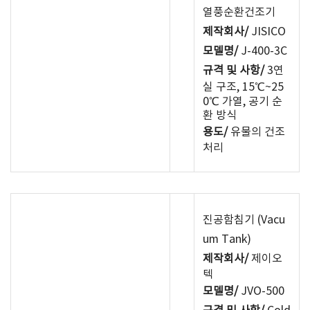
열풍순환건조기
제작회사/
JISICO
모델명/
J-400-3C
규격 및 사항/
3연
실 구조, 15℃~25
0℃ 가열, 공기 순
환 방식
용도/
유물의 건조
처리
진공함침기 (Vacu
um Tank)
제작회사/
제이오
텍
모델명/
JVO-500