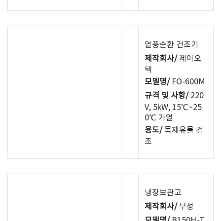
열풍순환 건조기
제작회사/
제이오
텍
모델명/
FO-600M
규격 및 사항/
220
V, 5kW, 15℃~25
0℃ 가열
용도/
목제유물 건
조
냉장보관고
제작회사/
부성
모델명/
B150H-T