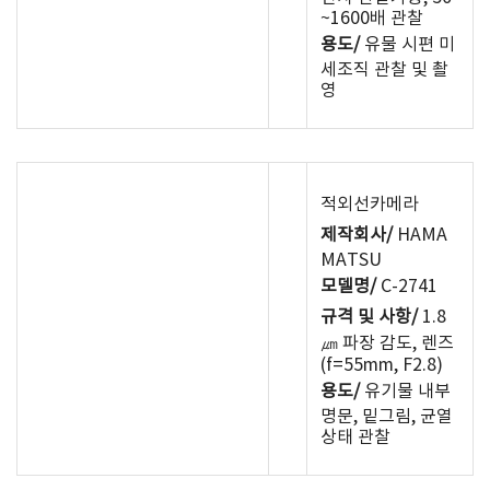
~1600배 관찰
용도/
유물 시편 미
세조직 관찰 및 촬
영
적외선카메라
제작회사/
HAMA
MATSU
모델명/
C-2741
규격 및 사항/
1.8
㎛ 파장 감도, 렌즈
(f=55mm, F2.8)
용도/
유기물 내부
명문, 밑그림, 균열
상태 관찰