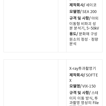
제작회사/
세이코
모델명/
SEA 200
규격 및 사항/
야외
이동형 비파괴 성
분 분석기, 5~50kV
용도/
문화재 구성
원소의 정성 · 정량
분석
X-ray투과촬영기
제작회사/
SOFTE
X
모델명/
VIX-150
규격 및 사항/
스테
이지 이동 방식, 투
과촬영 영상의 File