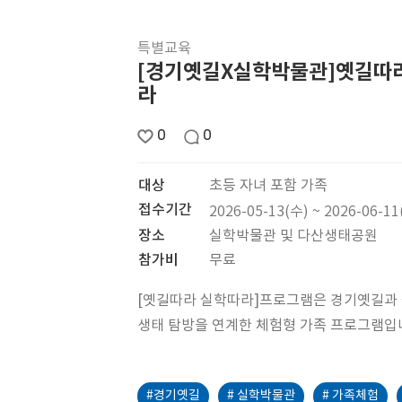
특별교육
[경기옛길X실학박물관]옛길따
라
0
0
대상
초등 자녀 포함 가족
접수기간
2026-05-13(수) ~ 2026-06-11
장소
실학박물관 및 다산생태공원
참가비
무료
[옛길따라 실학따라]프로그램은 경기옛길과
생태 탐방을 연계한 체험형 가족 프로그램입
#경기옛길
# 실학박물관
# 가족체험