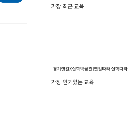
가장 최근 교육
[경기옛길X실학박물관]옛길따라 실학따라
가장 인기있는 교육