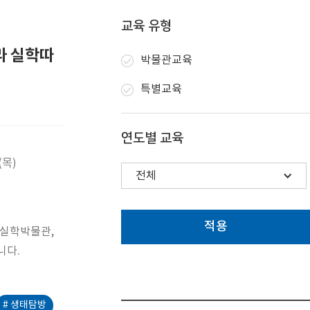
교육 유형
라 실학따
박물관교육
특별교육
연도별 교육
(목)
적용
 실학박물관,
니다.
# 생태탐방